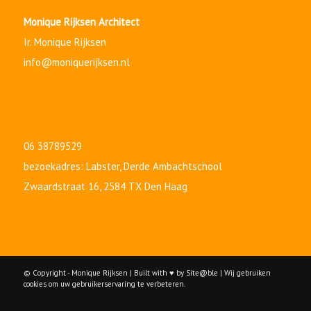
Monique Rijksen Architect
Ir. Monique Rijksen
info@moniquerijksen.nl
06 38789529
bezoekadres: Labster,
Derde Ambachtschool
Zwaardstraat 16, 2584 TX Den Haag
© Copyright - Monique Rijksen | Built with ♥ by Site@ble | Wij gebruiken
cookies om uw gebruikerservaring te verbeteren.