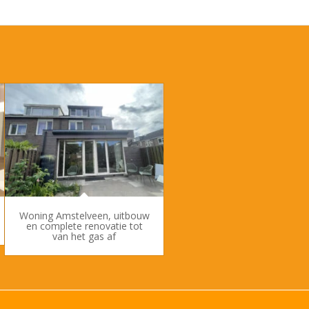
Woning Amstelveen, uitbouw
en complete renovatie tot
van het gas af