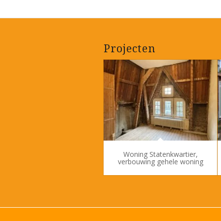
Projecten
Woning Statenkwartier,
verbouwing gehele woning