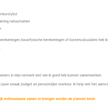
ieurstylist
aanleg natuurtuinen
r
berekeningen, bouwfysische berekeningen of kostencalculaties heb i
r
nnemers in mijn netwerk met wie ik goed heb kunnen samenwerken.
 jouw smaak, budget en persoonlijke voorkeur. Ik help met het aanvr
lijk enthousiasme samen te brengen worden de plannen beter.