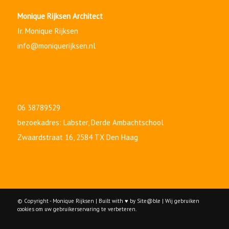
Monique Rijksen Architect
Ir. Monique Rijksen
info@moniquerijksen.nl
06 38789529
bezoekadres: Labster,
Derde Ambachtschool
Zwaardstraat 16, 2584 TX Den Haag
© Copyright - Monique Rijksen | Built with ♥ by Site@ble | Wij gebruiken
cookies om uw gebruikerservaring te verbeteren.